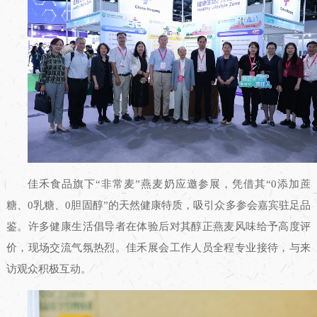
佳禾食品旗下“非常麦”燕麦奶应邀参展，凭借其“0添加蔗
糖、0乳糖、0胆固醇”的天然健康特质，吸引众多参会嘉宾驻足品
鉴。许多健康生活倡导者在体验后对其醇正燕麦风味给予高度评
价，现场交流气氛热烈。佳禾展会工作人员全程专业接待，与来
访观众积极互动。