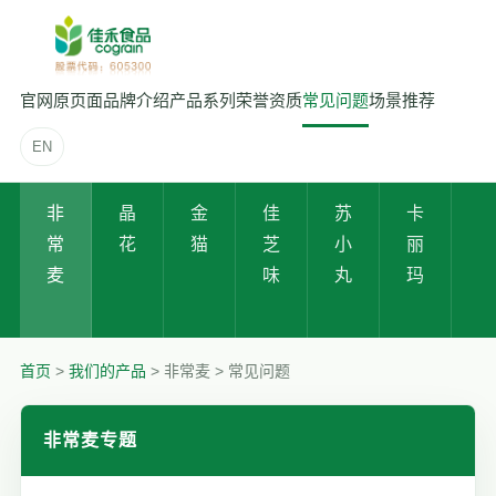
官网原页面
品牌介绍
产品系列
荣誉资质
常见问题
场景推荐
EN
非
晶
金
佳
苏
卡
应
常
花
猫
芝
小
丽
用
麦
味
丸
玛
方
案
首页
>
我们的产品
> 非常麦 > 常见问题
非常麦专题