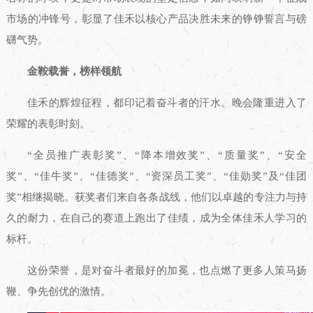
市场的冲锋号，彰显了佳禾以核心产品决胜未来的铮铮誓言与磅
礴气势。
金鞍载誉，榜样领航
佳禾的辉煌征程，都印记着奋斗者的汗水。晚会隆重进入了
荣耀的表彰时刻。
“全员推广表彰奖”、“降本增效奖”、“质量奖”、“安全
奖”、“佳牛奖”、“佳德奖”、“资深员工奖”、“佳勋奖”及“佳团
奖”相继揭晓。获奖者们来自各条战线，他们以卓越的专注力与持
久的耐力，在自己的赛道上跑出了佳绩，成为全体佳禾人学习的
标杆。
这份荣誉，是对奋斗者最好的加冕，也点燃了更多人策马扬
鞭、争先创优的激情。