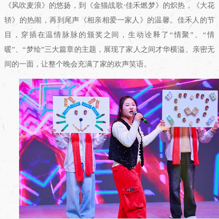
《风吹麦浪》的悠扬，到《金猫战歌·佳禾燃梦》的炽热，《大花
轿》的热闹，再到尾声《相亲相爱一家人》的温馨。佳禾人的节
目，穿插在温情脉脉的颁奖之间，生动诠释了“情聚”、“情
暖”、“梦绘”三大篇章的主题，展现了家人之间才华横溢、亲密无
间的一面，让整个晚会充满了家的欢声笑语。