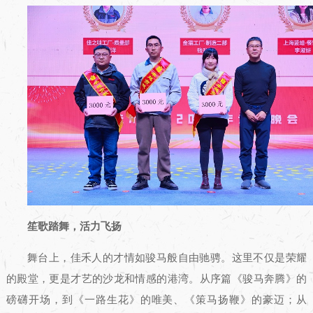
笙歌踏舞，活力飞扬
舞台上，佳禾人的才情如骏马般自由驰骋。这里不仅是荣耀
的殿堂，更是才艺的沙龙和情感的港湾。从序篇《骏马奔腾》的
磅礴开场，到《一路生花》的唯美、《策马扬鞭》的豪迈；从