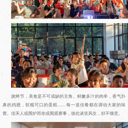
烧烤节，美食是不可或缺的主角。鲜嫩多汁的肉串，香气扑
鼻的鸡翅，软糯可口的蛋糕……每一道佳肴都在调动大家的味
蕾。佳禾人或围炉而坐或围观赛事，彼此谈笑风生，好不惬意。