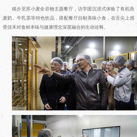
移步至苏小麦全谷物主题餐厅，访学团沉浸式体验了有机燕
麦奶、牛乳茶等特色饮品，搭配餐厅自制美味小食，在舌尖上感
受佳禾对食材本味与健康理念深度融合的生动诠释。