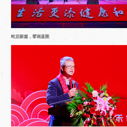
蛇启新篇，擘画蓝图