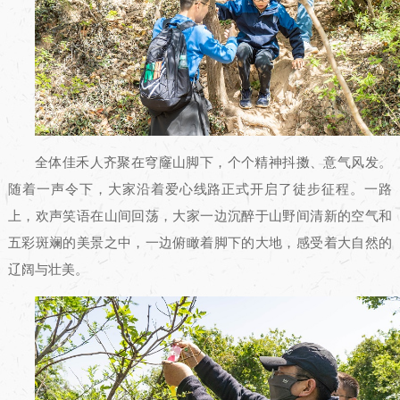
全体佳禾人齐聚在穹窿山脚下，个个精神抖擞、意气风发。
随着一声令下，大家沿着爱心线路正式开启了徒步征程。一路
上，欢声笑语在山间回荡，大家一边沉醉于山野间清新的空气和
五彩斑斓的美景之中，一边俯瞰着脚下的大地，感受着大自然的
辽阔与壮美。