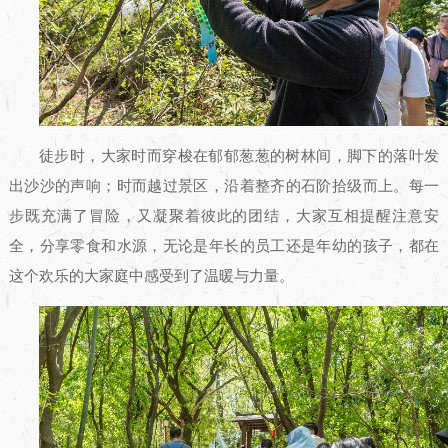
徒步时，大家时而穿梭在郁郁葱葱的树林间，脚下的落叶发
出沙沙的声响；时而越过景区，沿着整齐的石阶拾级而上。每一
步既充满了冒险，又凝聚着彼此的团结，大家互相提醒注意安
全，分享零食和水源，无论是年长的员工还是年幼的孩子，都在
这个欢乐的大家庭中感受到了温暖与力量。