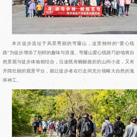
本次徒步选址于风景秀丽的穹窿山，这里独特的“爱心线
路”为徒步增添了别样的趣味与浪漫。穹窿山爱心线路巧妙地将自
然景观与徒步体验相结合，沿途既有蜿蜒曲折的山间小道，又有
开阔壮丽的观景平台，能让徒步者在行走间充分领略大自然的鬼
斧神工。