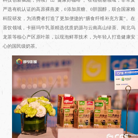
科技创新赋能，持续产出“健康好咖啡”。在植物基领域，非常麦
严选有机认证的高原裸燕麦，0添加蔗糖、0胆固醇，联合国家粮
科院研发，为消费者打造了更加便捷的“膳食纤维补充方案”。在
茶饮领域，卡丽玛牛乳茶精选优质奶源与云南高山绿茶、闽北乌
龙茶等核心产区原叶茶，以现泡鲜萃技术，为年轻人打造健康安
心的国民级奶茶。