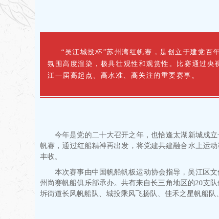
“吴江城投杯”苏州湾红帆赛，是创立于建党百
氛围高度渲染，极具壮观性和观赏性。比赛通过央视
江一届高起点、高水准、高关注的重要赛事。
今年是党的二十大召开之年，也恰逢太湖新城成立
帆赛，通过红船精神再出发，将党建共建融合水上运动
丰收。
本次赛事由中国帆船帆板运动协会指导，吴江区文
州尚赛帆船俱乐部承办。共有来自长三角地区的20支队
坼街道长风帆船队、城投乘风飞扬队、佳禾之星帆船队