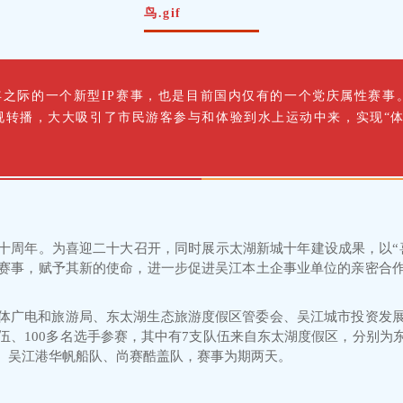
年之际的一个新型IP赛事，也是目前国内仅有的一个党庆属性赛
转播，大大吸引了市民游客参与和体验到水上运动中来，实现“体
十周年。为喜迎二十大召开，同时展示太湖新城十年建设成果，以“
赛事，赋予其新的使命，进一步促进吴江本土企事业单位的亲密合
体广电和旅游局、东太湖生态旅游度假区管委会、吴江城市投资发
伍、100多名选手参赛，其中有7支队伍来自东太湖度假区，分别
、吴江港华帆船队、尚赛酷盖队，赛事为期两天。