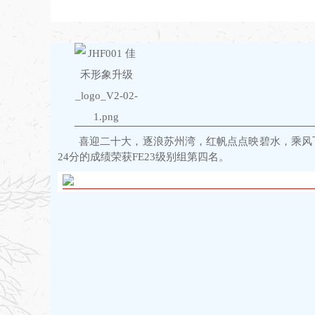
喜迎二十大，逐浪苏州湾，红帆点点映碧水，乘风飞
24分的成绩荣获FE23级别组第四名。