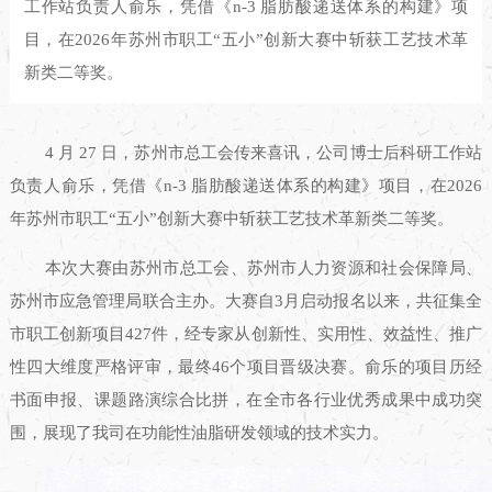
工作站负责人俞乐，凭借《n-3 脂肪酸递送体系的构建》项
目，在2026年苏州市职工“五小”创新大赛中斩获工艺技术革
新类二等奖。
4
月
27
日，苏州市总工会传来喜讯，
公司
博士后科研工作站
负责人俞乐，凭借《
n-3
脂肪酸递送体系的构建》项目，在
2026
年苏州市职工“五小”创新大赛中
斩获工艺技术革新类二等奖。
本次大赛由苏州市总工会、苏州市人力资源和社会保障局、
苏州市应急管理局联合主办。大赛自
3
月启动报名以来，共征集全
市职工创新项目
427
件，经专家从创新性、实用性、效益性、推广
性四大维度严格评审，最终
46
个项目晋级决赛。俞乐的项目历经
书面申报、课题路演综合比拼，在全市各行业优秀成果中成功突
围，展现了
我司在功能性油脂研发领域的技术实力。