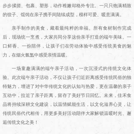
步步揉搓、包裹、塑形，动作稚嫩却格外专注。一只只饱满精致
的饺子、馄饨在亲子携手间陆续成型，模样可爱、暖意满满。
亲手制作的美食，藏着最纯粹的幸福。所有食材制作完成
后，现场统一烹煮，大家共同分享这份亲手打造的端午美味。一
口鲜香、一份陪伴，让孩子们在劳动体验中感受传统美食的魅
力，在烟火氤氲中感受亲情温暖。
一场童趣满满的端午亲子活动，一次沉浸式的传统文化体
验。此次端午亲子活动，不仅让孩子们近距离感受传统民俗的独
特魅力，增进了对中华传统文化的认知与热爱，更在温馨的亲子
互动中，拉近了亲子距离，留存了美好节日回忆。未来，佳禾食
品将持续深耕文化建设，以温情赋能生活，以文化滋养心灵，让
传统民俗代代相传，用更多美好活动陪伴大家解锁温暖时光、邂
逅传统文化之美！