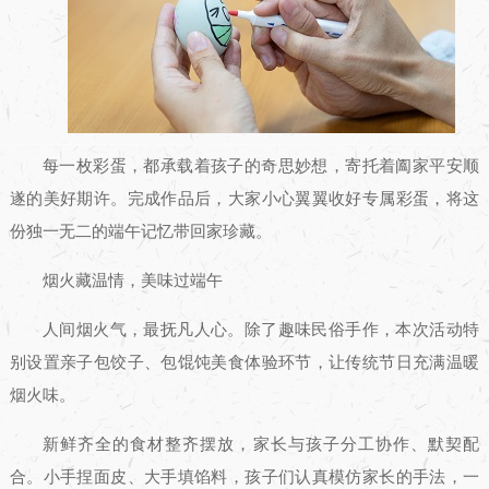
每一枚彩蛋，都承载着孩子的奇思妙想，寄托着阖家平安顺
遂的美好期许。完成作品后，大家小心翼翼收好专属彩蛋，将这
份独一无二的端午记忆带回家珍藏。
烟火藏温情，美味过端午
人间烟火气，最抚凡人心。除了趣味民俗手作，本次活动特
别设置亲子包饺子、包馄饨美食体验环节，让传统节日充满温暖
烟火味。
新鲜齐全的食材整齐摆放，家长与孩子分工协作、默契配
合。小手捏面皮、大手填馅料，孩子们认真模仿家长的手法，一