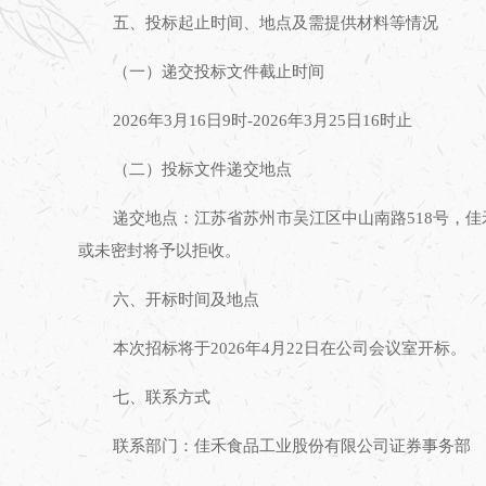
五、投标起止时间、地点及需提供材料等情况
（一）递交投标文件截止时间
2026
年
3
月
16
日
9
时
-2026
年
3
月
25
日
16
时止
（二）投标文件递交地点
递交地点：江苏省苏州市吴江区中山南路
518
号，佳
或未密封将予以拒收。
六、开标时间及地点
本次招标将于
2026
年
4
月
22
日在公司会议室开标。
七、联系方式
联系部门：佳禾食品工业股份有限公司证券事务部