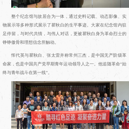
整个纪念馆与故居合为一体，通过史料记载、动态影像、实
物展示等多种形式展示了瞿秋白的生平事迹。大家在纪念馆内驻
足停留，与时代共情，与伟人对话，更被瞿秋白身为革命烈士的
铮铮傲骨和理想信念所触动。
恽代英与瞿秋白、张太雷并称常州三杰，是中国无产阶级革
命家，也是中国共产党早期青年运动领导人之一。他追随革命“始
终与青年战斗在第一线”。