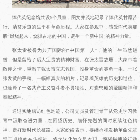
恽代英纪念馆共设5个展室，图文并茂地记录了恽代英甘愿苦
行、清贫乐道的生平和革命历程。大家在参观中，感受恽代英那
股“燃烧起来，烧掉古老的中国，诞生一个新中国”的精神力量。
张太雷被誉为共产国际的“中国第一人”，他的一生虽然短
暂，但是留给了后人宝贵的精神财富。在张太雷故居，大家带着
敬仰之情，重温了张太雷立志救国、投身革命的英勇一生。一张
张发黄的手稿、一幅幅真实的相片，记录着英雄的历史和过往，
也诠释了一名共产主义奋斗者不畏牺牲、对党忠诚的爱国精神和
奉献精神。
通过实地踏访红色足迹，公司党员及管理骨干从党史学习教
育中汲取奋进力量，在回望历史、缅怀先烈的同时赓续红色精
神，走好新时代长征路。大家纷纷表示，要继承和发扬革命先辈
艰苦卓绝的奋斗精神，将之转化为立足本职、顽强拼搏的行动