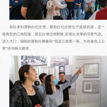
首站来到瞿秋白纪念馆。瞿秋白纪念馆位于延陵西路，是一
座典型的江南院落，黑瓦白墙交相辉映,呈现出浓厚的书香气息。
进入大门，铜制的瞿秋白雕像和“我是江南第一燕，为衔春色上云
霄”诗句映入眼帘。