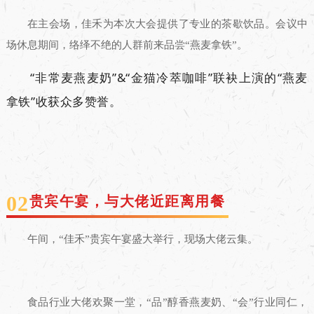
在主会场，佳禾为本次大会提供了专业的茶歇饮品。会议中
场休息期间，络绎不绝的人群前来品尝“燕麦拿铁”。
“非常麦燕麦奶”&“金猫冷萃咖啡”联袂上演的“燕麦
拿铁”收获众多赞誉。
02
贵宾午宴，与大佬近距离用餐
午间，“佳禾”贵宾午宴盛大举行，现场大佬云集。
食品行业大佬欢聚一堂，“品”醇香燕麦奶、“会”行业同仁，