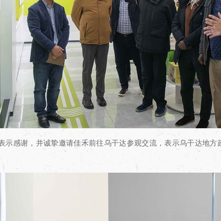
情接待表示感谢，并诚挚邀请佳禾前往乌干达参观交流，表示乌干达地