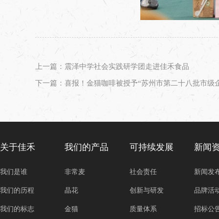
上一篇：震泽中学社会实践研学团走进佳禾食品
下一篇：喜报！金猫咖啡被授予“苏州市第二十八批市级
关于佳禾
我们的产品
可持续发展
新闻
我们是谁
非常麦
社会责任
新闻发
我们的历程
晶花
创新与研发
品牌活
我们的标志
金猫
质量体系
招标公