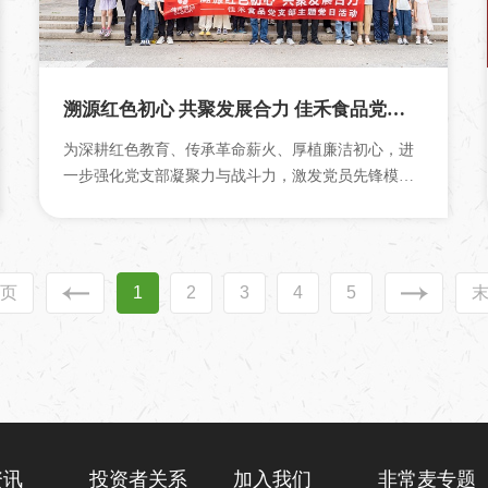
溯源红色初心 共聚发展合力 佳禾食品党支部主题党日活动圆满开展
为深耕红色教育、传承革命薪火、厚植廉洁初心，进
一步强化党支部凝聚力与战斗力，激发党员先锋模范
作用与全体员工的奋进活力，6月27日...
页
1
2
3
4
5
资讯
投资者关系
加入我们
非常麦专题