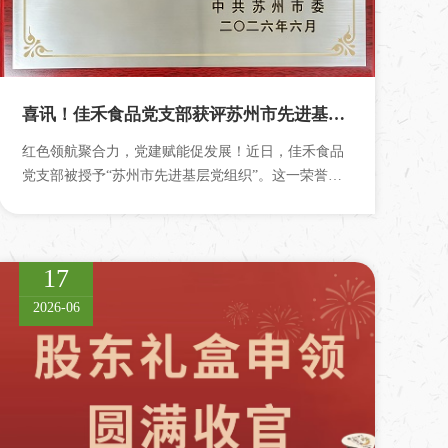
喜讯！佳禾食品党支部获评苏州市先进基层党组织
红色领航聚合力，党建赋能促发展！近日，佳禾食品
党支部被授予“苏州市先进基层党组织”。这一荣誉，
不仅是上级党委对公司非公党建工作成...
17
2026-06