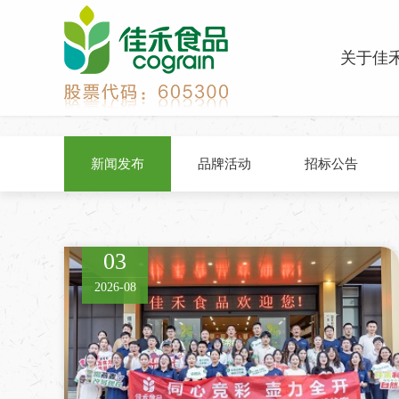
关于佳
新闻发布
品牌活动
招标公告
03
2026-08