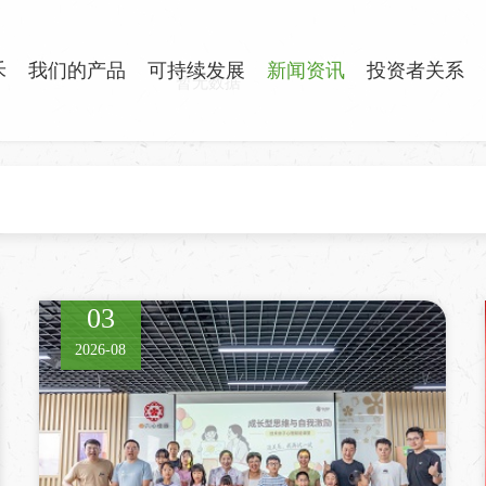
禾
我们的产品
可持续发展
新闻资讯
投资者关系
暂无数据
03
2026-08