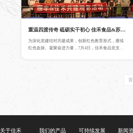
重温四渡传奇 砥砺实干初心 佳禾食品&苏南顺丰速运党建共建红色观影活动圆满开
为深化党建结对共建成果，创新红色教育形式，赓续
红色血脉、凝聚奋进力量，7月4日，佳禾食品党支部
携手苏南顺丰速运党支部开展红色观影...
首
关于佳禾
我们的产品
可持续发展
新闻