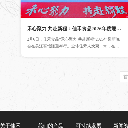
禾心聚力 共赴新程：佳禾食品2026年度迎新晚会圆满收官
2月6日，佳禾食品“禾心聚力 共赴新程”2026年迎新晚
会在吴江宾馆隆重举行。全体佳禾人欢聚一堂，在激
昂的旋律与荣耀的灯光下，共同回首...
首
关于佳禾
我们的产品
可持续发展
新闻