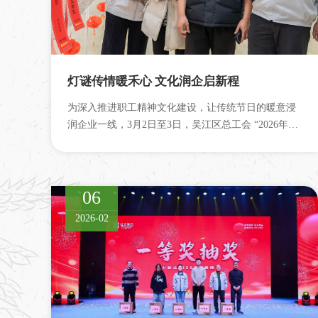
灯谜传情暖禾心 文化润企启新程
为深入推进职工精神文化建设，让传统节日的暖意浸
润企业一线，3月2日至3日，吴江区总工会 “2026年春
节送文化进企业系列活动”落地佳禾...
06
2026-02