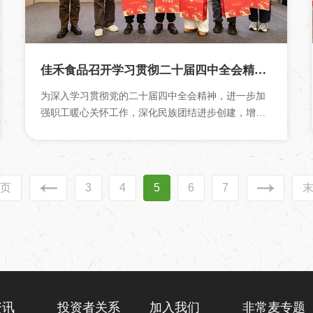
佳禾食品召开学习贯彻二十届四中全会精神暨少数民族、党员座谈交流会
为深入学习贯彻党的二十届四中全会精神，进一步加
强职工暖心关怀工作，深化民族团结进步创建，增强
党员队伍的凝聚力和向心力，1月28日...
页
3
4
5
6
7
资讯
投资者关系
加入我们
非常麦专题