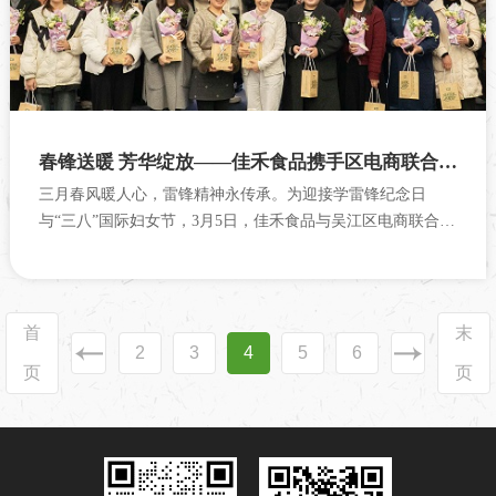
春锋送暖 芳华绽放——佳禾食品携手区电商联合党支部开展学雷锋·贺巾帼主题活动
三月春风暖人心，雷锋精神永传承。为迎接学雷锋纪念日
与“三八”国际妇女节，3月5日，佳禾食品与吴江区电商联合党
支部携手开展“春锋送暖...
首
末
2
3
4
5
6
页
页