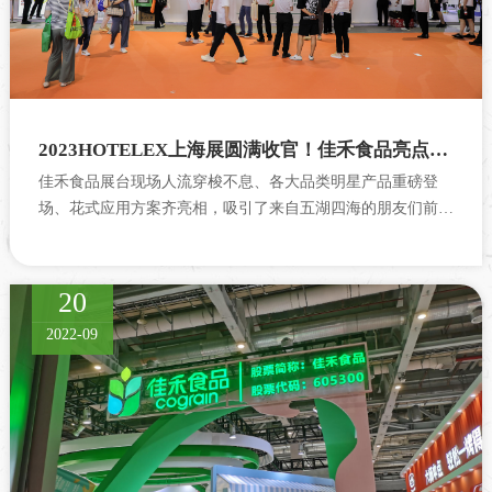
2023HOTELEX上海展圆满收官！佳禾食品亮点频现、实力出圈！
佳禾食品展台现场人流穿梭不息、各大品类明星产品重磅登
场、花式应用方案齐亮相，吸引了来自五湖四海的朋友们前来
参观。
20
2022-09