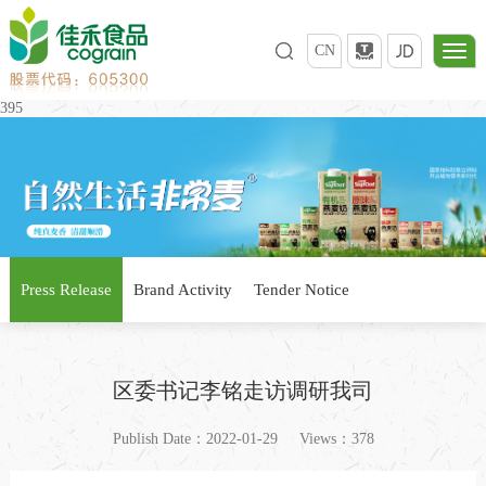
CN
395
Press Release
Brand Activity
Tender Notice
区委书记李铭走访调研我司
Publish Date：2022-01-29
Views：378