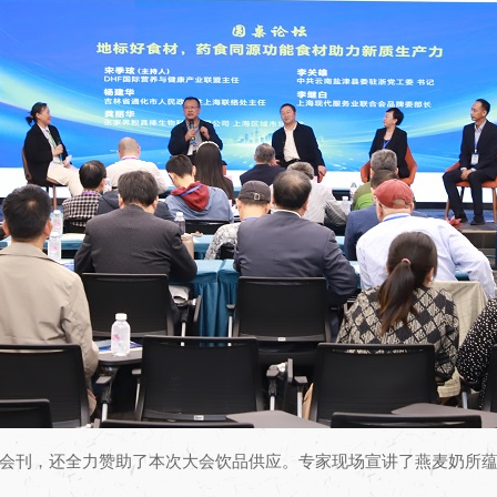
会刊，还全力赞助了本次大会饮品供应。专家现场宣讲了燕麦奶所