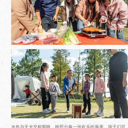
水色与天光交相辉映，映照出每一张欢乐的脸庞。孩子们可