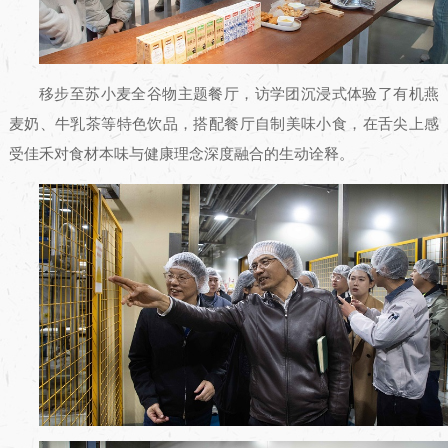
移步至苏小麦全谷物主题餐厅，访学团沉浸式体验了有机燕
麦奶、牛乳茶等特色饮品，搭配餐厅自制美味小食，在舌尖上感
受佳禾对食材本味与健康理念深度融合的生动诠释。