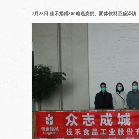
2月23日 佳禾捐赠800箱燕麦奶、固体饮料至盛泽镇