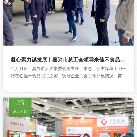
凝心聚力谋发展丨嘉兴市总工会领导来佳禾食品职工之家调研
11月11日，嘉兴市人大常委会副主任、市总工会主席卓卫明一
行莅临佳禾食品职工之家，调研企业工会工作开展情况。苏州
市总工会党组书记、副主席朱建春、吴江区总工会副主席钮国
良等陪同调研，佳禾食品副总...
25
2020-11