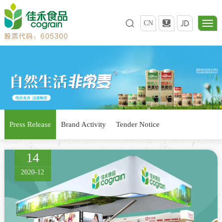
CN
Press Release
Brand Activity
Tender Notice
14
2020-12