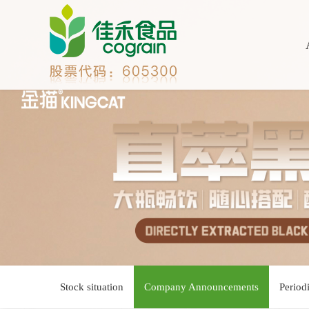
Stock situation
Company Announcements
Period