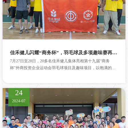
佳禾健儿闪耀“商务杯”，羽毛球及多项趣味赛再创佳绩
7月27日至28日，20多名佳禾健儿集体亮相第十九届“商务
杯”外商投资企业运动会羽毛球项目及趣味项目，以饱满的热
情和昂扬的斗志奋勇拼搏、一路“厮杀”，连续斩获托球赛跑、
摸石过河、拔河项目第二，羽毛球...
24
2024-07