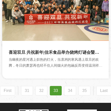
喜迎双旦 共祝新年|佳禾食品举办烧烤灯谜会暨集体庆生活动
当幽夜的星河遇上炽热的灯火，当凛冽的寒风遇上双旦的欢
腾，冬日的萧瑟再也经不住人间烟火的包融反而变得温润祥
和。 12月25日是一年一度的圣诞节，也是距离中国元旦节最
近的节日，为庆祝“双旦”来临，...
First
31
32
33
34
35
Last