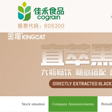
Stock situation
Company Announcements
Period