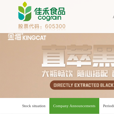
Stock situation
Company Announcements
Period